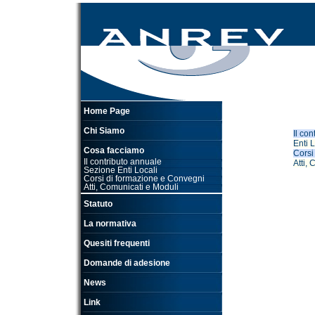
Home Page
Chi Siamo
Il co
Enti 
Cosa facciamo
Corsi
Il contributo annuale
Atti,
Sezione Enti Locali
Corsi di formazione e Convegni
Atti, Comunicati e Moduli
Statuto
La normativa
Quesiti frequenti
Domande di adesione
News
Link