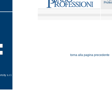
Profe
torna alla pagina precedente
city s.r.l.