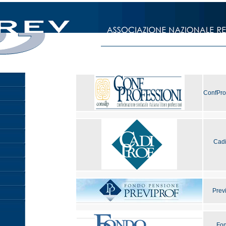
ConfPro
Cadi
Previ
Fo