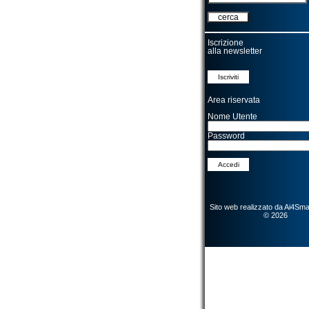
Iscrizione
alla newsletter
Area riservata
Nome Utente
Password
Sito web realizzato da
Ai4Smart
© 2026